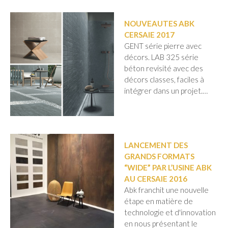
NOUVEAUTES ABK
CERSAIE 2017
GENT série pierre avec
décors. LAB 325 série
béton revisité avec des
décors classes, faciles à
intégrer dans un projet.…
LANCEMENT DES
GRANDS FORMATS
“WIDE” PAR L’USINE ABK
AU CERSAIE 2016
Abk franchit une nouvelle
étape en matière de
technologie et d'innovation
en nous présentant le