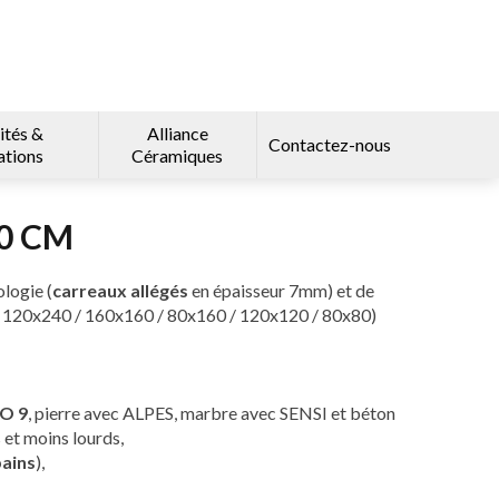
ités &
Alliance
Contactez-nous
ations
Céramiques
0 CM
logie (
carreaux allégés
en épaisseur 7mm) et de
 / 120x240 / 160x160 / 80x160 / 120x120 / 80x80)
O 9
, pierre avec ALPES, marbre avec SENSI et béton
t moins lourds,
bains
),